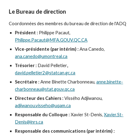
Le Bureau de direction
Coordonnées des membres du bureau de direction de l'ADQ
Président :
Philippe
Pacaut,
Philippe.Pacaut@MFA.GOUV.QC.CA
Vice-présidente (par intérim) :
Ana Canedo
,
ana.canedo@umontreal.ca
Trésorier :
David Pelletier
,
david.pelletier2@statcan.gc.ca
Secrétaire :
Anne Binette Charbonneau,
anne.binette-
charbonneau@stat.gouv.qc.ca
Directeur des Cahiers :
Vissého Adjiwanou
,
adjiwanou.visseho@uqam.ca
Responsable du Colloque :
Xavier St-Denis
,
Xavier.St-
Denis@inrs.ca
Responsable des communications (par intérim) :